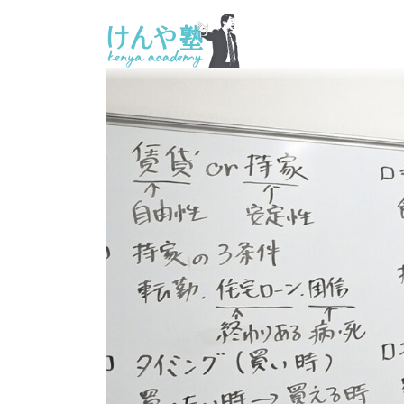
コ
ナ
ン
ビ
テ
ゲ
ン
ー
ツ
シ
へ
ョ
ス
ン
キ
に
ッ
移
プ
動