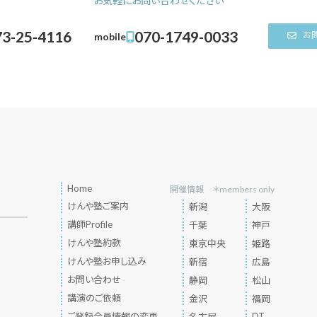
お気軽にお問い合わせください
73-25-4116
070-1749-0033
お
mobile
Home
開催情報 ＊members only
けんや塾ご案内
新潟
大阪
講師Profile
千葉
神戸
けんや塾約款
東京中央
姫路
けんや塾お申し込み
新宿
広島
お問い合わせ
静岡
松山
講演のご依頼
金沢
福岡
ご登録会員情報の変更
DT