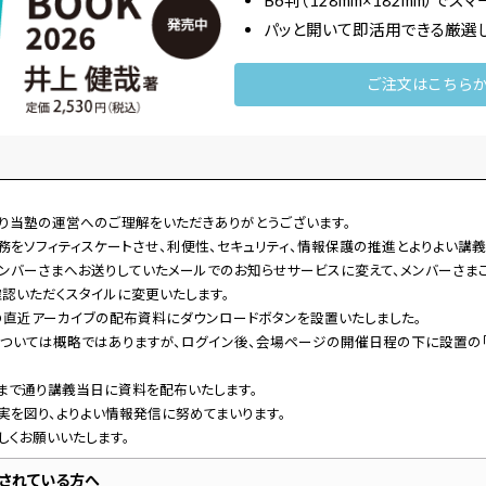
B6判（128mm×182mm）でス
パッと開いて即活用できる厳選
ご注文はこちら
り当塾の運営へのご理解をいただきありがとうございます。
務をソフィティスケートさせ、利便性、セキュリティ、情報保護の推進とよりよい講
ンバーさまへお送りしていたメールでのお知らせサービスに変えて、メンバーさま
認いただくスタイルに変更いたします。
直近アーカイブの配布資料にダウンロードボタンを設置いたしました。
ついては概略ではありますが、ログイン後、会場ページの開催日程の下に設置の「
まで通り講義当日に資料を配布いたします。
実を図り、よりよい情報発信に努めてまいります。
しくお願いいたします。
信されている方へ